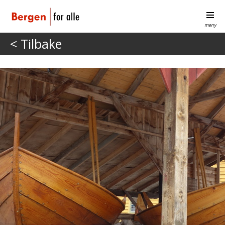
meny
< Tilbake