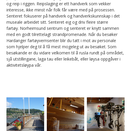
og reip i riggen. Reipslaging er ett handverk som vekker
interesse, ikke minst når folk får være med på prosessen.
Senteret fokuserer på handverk og handverkskunnskap i det
museale arbeidet sitt. Senteret eig og driv fleire større
fartøy. Norheimsund sentrum og senteret er knytt sammen
med en godt tilrettelagt strandpromenade. Når du besøker
Hardanger fartøyvernsenter blir du tatt i mot av personale
som hjelper deg til å få mest mogeleg ut av besøket. Som
besøkande er du vidare velkomen til å rusla rundt på området,
sjå utstillingane, laga tau eller leikebåt, eller løysa oppgåver i
aktivitetsløypa vår.