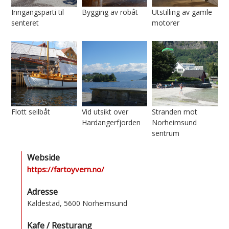
Inngangsparti til
Bygging av robåt
Utstilling av gamle
senteret
motorer
Flott seilbåt
Vid utsikt over
Stranden mot
Hardangerfjorden
Norheimsund
sentrum
Webside
https://fartoyvern.no/
Adresse
Kaldestad, 5600 Norheimsund
Kafe / Resturang