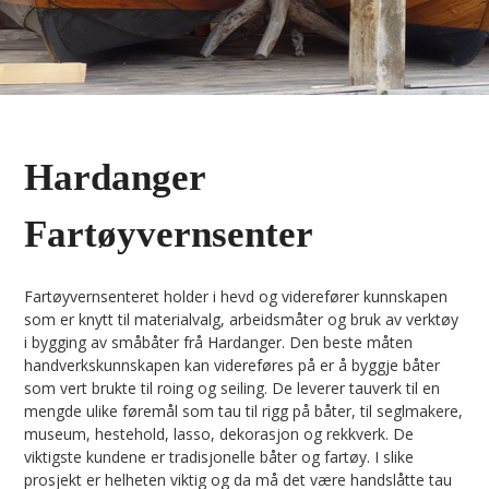
Hardanger
Fartøyvernsenter
Fartøyvernsenteret holder i hevd og viderefører kunnskapen
som er knytt til materialvalg, arbeidsmåter og bruk av verktøy
i bygging av småbåter frå Hardanger. Den beste måten
handverkskunnskapen kan videreføres på er å byggje båter
som vert brukte til roing og seiling. De leverer tauverk til en
mengde ulike føremål som tau til rigg på båter, til seglmakere,
museum, hestehold, lasso, dekorasjon og rekkverk. De
viktigste kundene er tradisjonelle båter og fartøy. I slike
prosjekt er helheten viktig og da må det være handslåtte tau