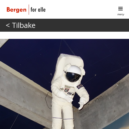
meny
< Tilbake