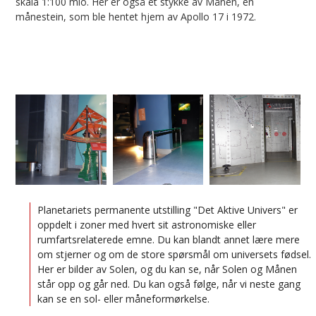
skala 1:100 mio. Her er også et stykke av Månen, en
månestein, som ble hentet hjem av Apollo 17 i 1972.
Planetariets permanente utstilling "Det Aktive Univers" er
oppdelt i zoner med hvert sit astronomiske eller
rumfartsrelaterede emne. Du kan blandt annet lære mere
om stjerner og om de store spørsmål om universets fødsel.
Her er bilder av Solen, og du kan se, når Solen og Månen
står opp og går ned. Du kan også følge, når vi neste gang
kan se en sol- eller måneformørkelse.