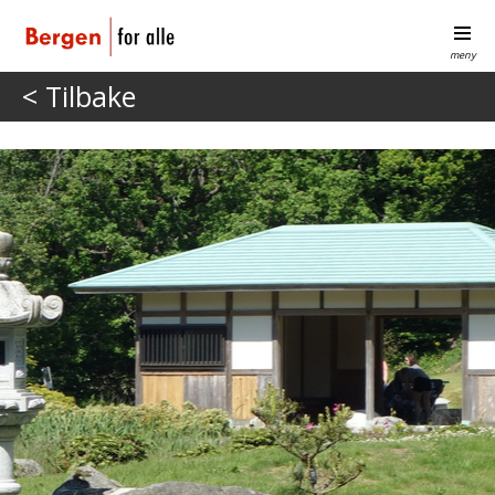
meny
< Tilbake