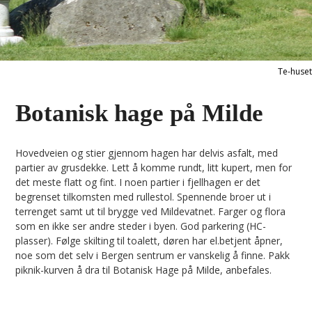
Te-huset
Botanisk hage på Milde
Hovedveien og stier gjennom hagen har delvis asfalt, med
partier av grusdekke. Lett å komme rundt, litt kupert, men for
det meste flatt og fint. I noen partier i fjellhagen er det
begrenset tilkomsten med rullestol. Spennende broer ut i
terrenget samt ut til brygge ved Mildevatnet. Farger og flora
som en ikke ser andre steder i byen. God parkering (HC-
plasser). Følge skilting til toalett, døren har el.betjent åpner,
noe som det selv i Bergen sentrum er vanskelig å finne. Pakk
piknik-kurven å dra til Botanisk Hage på Milde, anbefales.