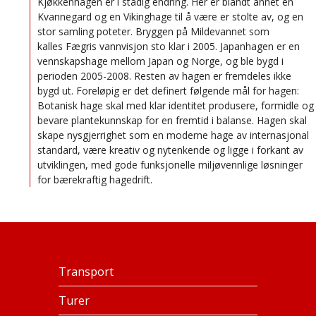
Kjøkkenhagen er i stadig endring. Her er blandt annet en
Kvannegard og en Vikinghage til å være er stolte av, og en
stor samling poteter. Bryggen på Mildevannet som
kalles Fægris vannvisjon sto klar i 2005. Japanhagen er en
vennskapshage mellom Japan og Norge, og ble bygd i
perioden 2005-2008. Resten av hagen er fremdeles ikke
bygd ut. Foreløpig er det definert følgende mål for hagen:
Botanisk hage skal med klar identitet produsere, formidle og
bevare plantekunnskap for en fremtid i balanse. Hagen skal
skape nysgjerrighet som en moderne hage av internasjonal
standard, være kreativ og nytenkende og ligge i forkant av
utviklingen, med gode funksjonelle miljøvennlige løsninger
for bærekraftig hagedrift.
Transport
Turer