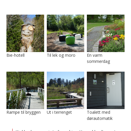
Bie-hotell
Til lek og moro
En varm
sommerdag
Rampe til bryggen
Ut i terrenget
Toalett med
dørautomatik