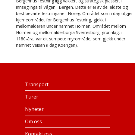
Bergenhus festning ligg vakkert og strategisk plassert i
innseglinga til Vågen i Bergen. Dette er ei av dei eldste og
best bevarte festningane i Noreg. Området som i dag utgjer
kjerneområdet for Bergenhus festning, gjekk i
mellomalderen under namnet Holmen. Området mellom
Holmen og mellomalderborga Sverresborg, grunnlagt i
1180-åra, var eit sumpete myrområde, som gjekk under
namnet Veisan (i dag Koengen).
Transport
Turer
Nyheter
Om oss
Kontakt oss