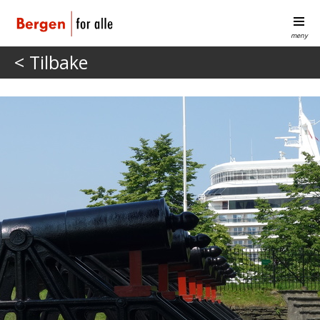
meny
< Tilbake