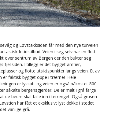
sevåg og Løvstakksiden får med den nye turveien
fantastisk fritidstilbud. Veien i seg selv har en flott
ikt over sentrum av Bergen der den bukter seg
gs fjellsiden. I tillegg er det bygget amfier,
teplasser og flotte utsiktspunkter langs veien. Et av
 er faktisk bygget oppe i trærne! Hele
ekningen er lyssatt og veien er også påkostet 800
er såkalte bergensgjerder. De er malt i grå farge
 at de bedre skal falle inn i terrenget. Også grusen
Løvstien har fått et eksklusivt lyst dekke i stedet
 det vanlige grå.