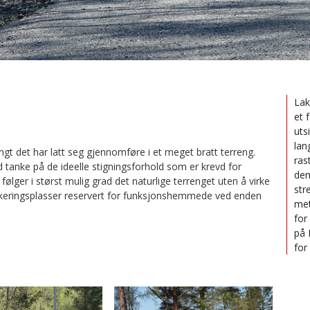
Lak
et 
uts
lan
angt det har latt seg gjennomføre i et meget bratt terreng.
ras
ed tanke på de ideelle stigningsforhold som er krevd for
dem
følger i størst mulig grad det naturlige terrenget uten å virke
str
rkeringsplasser reservert for funksjonshemmede ved enden
met
for
på 
for