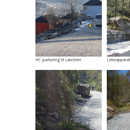
HC-parkering til Løvstien
Lekeapparat 