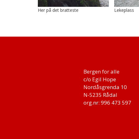
Her på det bratteste
Lekeplass
Bergen for alle
c/o Egil Hope
Nordåsgrenda 10
N-5235 Rådal
org.nr: 996 473 597