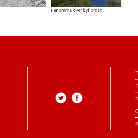
Panorama over byfjorden
K