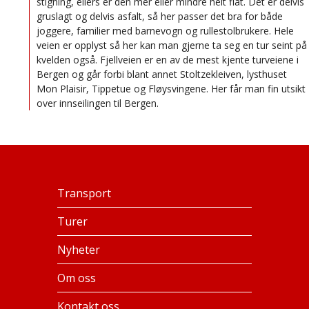
stigning, ellers er den mer eller mindre helt flat. Det er delvis
gruslagt og delvis asfalt, så her passer det bra for både
joggere, familier med barnevogn og rullestolbrukere. Hele
veien er opplyst så her kan man gjerne ta seg en tur seint på
kvelden også. Fjellveien er en av de mest kjente turveiene i
Bergen og går forbi blant annet Stoltzekleiven, lysthuset
Mon Plaisir, Tippetue og Fløysvingene. Her får man fin utsikt
over innseilingen til Bergen.
Transport
Turer
Nyheter
Om oss
Kontakt oss