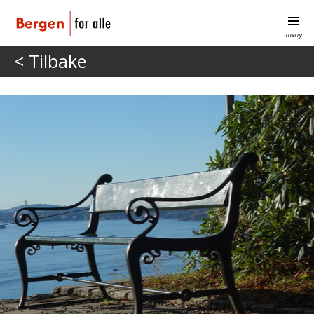
meny
< Tilbake